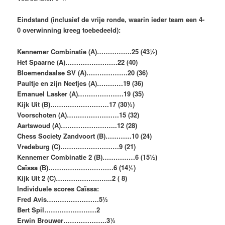
Eindstand (inclusief de vrije ronde, waarin ieder team een 4-
0 overwinning kreeg toebedeeld):
Kennemer Combinatie (A)…………….25 (43½)
Het Spaarne (A)……………………22 (40)
Bloemendaalse SV (A)……………….20 (36)
Paultje en zijn Neefjes (A)…………19 (36)
Emanuel Lasker (A)…………………19 (35)
Kijk Uit (B)………………………17 (30½)
Voorschoten (A)……………………15 (32)
Aartswoud (A)……………………..12 (28)
Chess Society Zandvoort (B)…………10 (24)
Vredeburg (C)………………………9 (21)
Kennemer Combinatie 2 (B)……………6 (15½)
Caïssa (B)…………………………6 (14½)
Kijk Uit 2 (C)……………………..2 ( 8)
Individuele scores Caïssa:
Fred Avis……………………5½
Bert Spil……………………2
Erwin Brouwer………………..3½