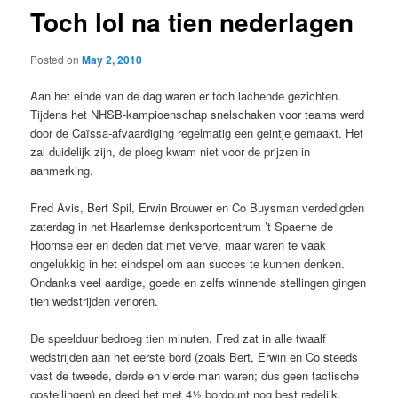
Toch lol na tien nederlagen
Posted on
May 2, 2010
Aan het einde van de dag waren er toch lachende gezichten.
Tijdens het NHSB-kampioenschap snelschaken voor teams werd
door de Caïssa-afvaardiging regelmatig een geintje gemaakt. Het
zal duidelijk zijn, de ploeg kwam niet voor de prijzen in
aanmerking.
Fred Avis, Bert Spil, Erwin Brouwer en Co Buysman verdedigden
zaterdag in het Haarlemse denksportcentrum ’t Spaerne de
Hoornse eer en deden dat met verve, maar waren te vaak
ongelukkig in het eindspel om aan succes te kunnen denken.
Ondanks veel aardige, goede en zelfs winnende stellingen gingen
tien wedstrijden verloren.
De speelduur bedroeg tien minuten. Fred zat in alle twaalf
wedstrijden aan het eerste bord (zoals Bert, Erwin en Co steeds
vast de tweede, derde en vierde man waren; dus geen tactische
opstellingen) en deed het met 4½ bordpunt nog best redelijk.