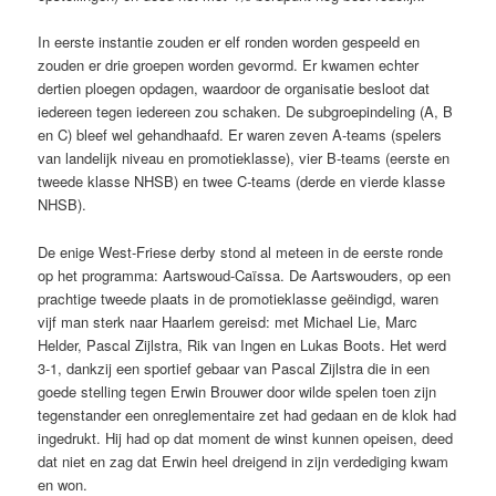
In eerste instantie zouden er elf ronden worden gespeeld en
zouden er drie groepen worden gevormd. Er kwamen echter
dertien ploegen opdagen, waardoor de organisatie besloot dat
iedereen tegen iedereen zou schaken. De subgroepindeling (A, B
en C) bleef wel gehandhaafd. Er waren zeven A-teams (spelers
van landelijk niveau en promotieklasse), vier B-teams (eerste en
tweede klasse NHSB) en twee C-teams (derde en vierde klasse
NHSB).
De enige West-Friese derby stond al meteen in de eerste ronde
op het programma: Aartswoud-Caïssa. De Aartswouders, op een
prachtige tweede plaats in de promotieklasse geëindigd, waren
vijf man sterk naar Haarlem gereisd: met Michael Lie, Marc
Helder, Pascal Zijlstra, Rik van Ingen en Lukas Boots. Het werd
3-1, dankzij een sportief gebaar van Pascal Zijlstra die in een
goede stelling tegen Erwin Brouwer door wilde spelen toen zijn
tegenstander een onreglementaire zet had gedaan en de klok had
ingedrukt. Hij had op dat moment de winst kunnen opeisen, deed
dat niet en zag dat Erwin heel dreigend in zijn verdediging kwam
en won.