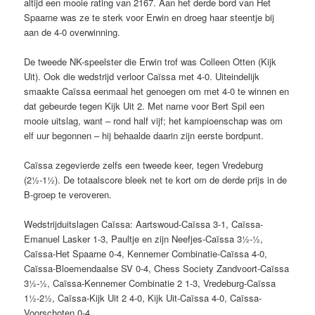
altijd een mooie rating van 2167. Aan het derde bord van Het
Spaarne was ze te sterk voor Erwin en droeg haar steentje bij
aan de 4-0 overwinning.
De tweede NK-speelster die Erwin trof was Colleen Otten (Kijk
Uit). Ook die wedstrijd verloor Caïssa met 4-0. Uiteindelijk
smaakte Caïssa eenmaal het genoegen om met 4-0 te winnen en
dat gebeurde tegen Kijk Uit 2. Met name voor Bert Spil een
mooie uitslag, want – rond half vijf; het kampioenschap was om
elf uur begonnen – hij behaalde daarin zijn eerste bordpunt.
Caïssa zegevierde zelfs een tweede keer, tegen Vredeburg
(2½-1½). De totaalscore bleek net te kort om de derde prijs in de
B-groep te veroveren.
Wedstrijduitslagen Caïssa: Aartswoud-Caïssa 3-1, Caïssa-
Emanuel Lasker 1-3, Paultje en zijn Neefjes-Caïssa 3½-½,
Caïssa-Het Spaarne 0-4, Kennemer Combinatie-Caïssa 4-0,
Caïssa-Bloemendaalse SV 0-4, Chess Society Zandvoort-Caïssa
3½-½, Caïssa-Kennemer Combinatie 2 1-3, Vredeburg-Caïssa
1½-2½, Caïssa-Kijk Uit 2 4-0, Kijk Uit-Caïssa 4-0, Caïssa-
Voorschoten 0-4.