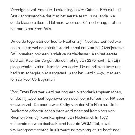
Vervolgens zat Emanuel Lasker tegenover Caïssa. Een club uit
Sint Jacobiparochie dat met het eerste team in de landelijke
derde klasse uitkomt. Het werd weer een 3-1 nederlaag, met nu
het punt voor Fred Avis.
De derde tegenstander heette Paul en zijn Neefjes. Een ludieke
naam, maar wel een sterk kwartet schakers van het Overijsselse
SV Lonneker, ook een landelijke derdeklasser. Aan het eerste
bord zat Paul ten Vergert die een rating van 2279 heeft. En zijn
ploeggenoten zaten daar niet ver onder. De autorit van twee uur
had hun scherpte niet aangetast, want het werd 3½-½, met een
remise voor Co Buysman.
Voor Erwin Brouwer werd het nog een bijzonder kampioenschap,
omdat hij tweemaal tegenover een deelneemster aan het NK voor
vrouwen zat. De eerste was Cathy van der Mije-Nicolau. De in
Boekarest geboren schaakster werd zesmaal kampioen van
Roemenië en vijf keer kampioen van Nederland. In 1977
verleende de wereldschaakbond haar de WGM-titel, ofwel
vrouwengrootmeester. In juli wordt ze zeventig en ze heeft nog