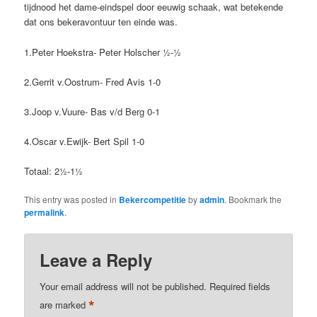
tijdnood het dame-eindspel door eeuwig schaak, wat betekende
dat ons bekeravontuur ten einde was.
1.Peter Hoekstra- Peter Holscher ½-½
2.Gerrit v.Oostrum- Fred Avis 1-0
3.Joop v.Vuure- Bas v/d Berg 0-1
4.Oscar v.Ewijk- Bert Spil 1-0
Totaal: 2½-1½
This entry was posted in
Bekercompetitie
by
admin
. Bookmark the
permalink
.
Leave a Reply
Your email address will not be published.
Required fields
*
are marked