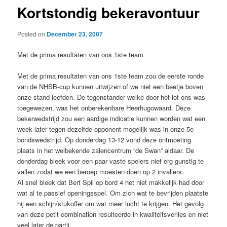
Kortstondig bekeravontuur
Posted on
December 23, 2007
Met de prima resultaten van ons 1ste team
Met de prima resultaten van ons 1ste team zou de eerste ronde
van de NHSB-cup kunnen uitwijzen of we niet een beetje boven
onze stand leefden. De tegenstander welke door het lot ons was
toegewezen, was het onberekenbare Heerhugowaard. Deze
bekerwedstrijd zou een aardige indicatie kunnen worden wat een
week later tegen dezelfde opponent mogelijk was in onze 5e
bondswedstrijd. Op donderdag 13-12 vond deze ontmoeting
plaats in het welbekende zalencentrum “de Swan” aldaar. De
donderdag bleek voor een paar vaste spelers niet erg gunstig te
vallen zodat we een beroep moesten doen op 2 invallers.
Al snel bleek dat Bert Spil op bord 4 het niet makkelijk had door
wat al te passief openingsspel. Om zich wat te bevrijden plaatste
hij een schijn/stukoffer om wat meer lucht te krijgen. Het gevolg
van deze petit combination resulteerde in kwaliteitsverlies en niet
veel later de partij.