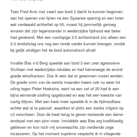
Toen Fred Avis met zwart aan bord 2 dacht te kunnen beginnen
aan het openen van lijnen na een Spaanse opening en een toren
wat verdwaald achterliet op h5, moest hij jammerlijk genoeg
ervaren dat zijn tegenstander in wederzijdse tijdnood wat beter
had gerekend. Met een voorlopige 2-0 achterstand zou alleen een
2-2 einduitslag ons nog een ronde verder kunnen brengen, omdat
bij gelijk eindigen het 4e bord automatisch afvalt.
Invaller Bas v/d Berg speelde aan bord 3 een zeer agressieve
Siciliaan met wederzijdse rokades en had halverwege de avond
goede winstkansen. Dus ik wist dat er gewonnen moest worden.
De goede vorm van de eerste maanden kwam ook nu weer tot
uiting tegen Peter Hoekstra, want na een zet of 20 had ik een
bijna winnende stelling opgebouwd en was het een kwestie van
rustig blijven. Met een kwal meer speelde ik in de tijdnoodfase
echter wat al te passief, waardoor er plots een sterke vrijpion op
c3 verscheen. Door de kwal terug te geven resteerde een dame-
eindspel met een pion meer. Inmiddels was Bas erg koelbloedig
gebleven en kon toch vrij onverwachts zijn verdiende zege
incasseren. Op het moment suprème verpestte ik in vliegende