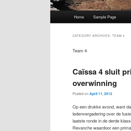
Main
Home
Sample Page
menu
CATEGORY ARCHIVES:
TEAM 4
Team 4
Caïssa 4 sluit p
overwinning
Posted on
April 11, 2012
Op een drukke avond, want da
ledenvergadering over de fusi
laatste ronde in de derde kl
Revanche waardoor een prima s