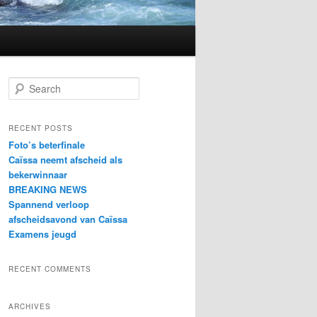
S
e
a
r
RECENT POSTS
c
Foto’s beterfinale
h
Caïssa neemt afscheid als
bekerwinnaar
BREAKING NEWS
Spannend verloop
afscheidsavond van Caïssa
Examens jeugd
RECENT COMMENTS
ARCHIVES