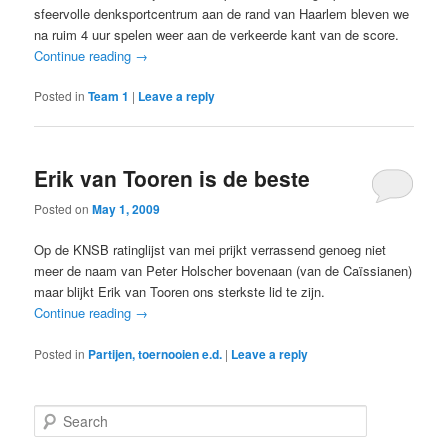
sfeervolle denksportcentrum aan de rand van Haarlem bleven we
na ruim 4 uur spelen weer aan de verkeerde kant van de score.
Continue reading
→
Posted in
Team 1
|
Leave a reply
Erik van Tooren is de beste
Posted on
May 1, 2009
Op de KNSB ratinglijst van mei prijkt verrassend genoeg niet
meer de naam van Peter Holscher bovenaan (van de Caïssianen)
maar blijkt Erik van Tooren ons sterkste lid te zijn.
Continue reading
→
Posted in
Partijen, toernooien e.d.
|
Leave a reply
S
e